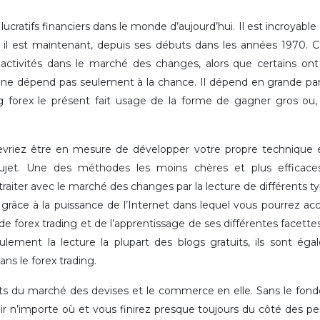
ucratifs financiers dans le monde d’aujourd’hui. Il est incroyable 
il est maintenant, depuis ses débuts dans les années 1970. C
 activités dans le marché des changes, alors que certains on
 ne dépend pas seulement à la chance. Il dépend en grande par
g forex le présent fait usage de la forme de gagner gros ou
evriez être en mesure de développer votre propre technique 
sujet. Une des méthodes les moins chères et plus efficace
traiter avec le marché des changes par la lecture de différents t
 grâce à la puissance de l’Internet dans lequel vous pourrez ac
e forex trading et de l’apprentissage de ses différentes facettes
ulement la lecture la plupart des blogs gratuits, ils sont ég
s le forex trading.
ts du marché des devises et le commerce en elle. Sans le fo
r n’importe où et vous finirez presque toujours du côté des pe