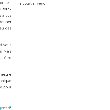
entiels
le courtier vend.
 forex
s à vos
 donner
ieu des
si vous
s. Mais
ut-être
 mesure
hnique
ie pour
igent