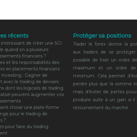
les récents
Protéger sa positions
 intéressant de créer une SCI
Trader le forex donne la poss
ale quand on a plusieurs
aux traders de se protéger.
issements financiers ?
possible de fixer un ordre d
les et les responsabilités des
maximum et un ordre de
ers en placements financiers
 Investing : Gagner de
minimum. Cela permet d’évi
nt avec le trading de devises
perdre plus que la somme in
ns dont les logiciels de trading
mais d’éviter de pertes pou
atisé peuvent augmenter vos
produire suite à un gain si il
issements
nt choisir une plate-forme
retournement du marché.
nge pour le trading de
ns ?
es pour faire du trading
gent