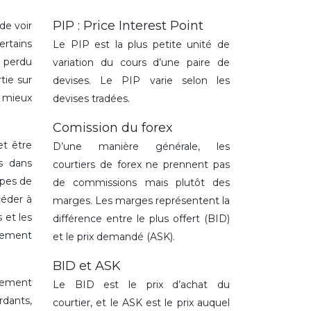
PIP : Price Interest Point
de voir
ertains
Le PIP est la plus petite unité de
t perdu
variation du cours d’une paire de
tie sur
devises. Le PIP varie selon les
, mieux
devises tradées.
Comission du forex
et être
D’une manière générale, les
s dans
courtiers de forex ne prennent pas
ypes de
de commissions mais plutôt des
céder à
marges. Les marges représentent la
 et les
différence entre le plus offert (BID)
alement
et le prix demandé (ASK).
BID et ASK
ndement
Le BID est le prix d’achat du
rdants,
courtier, et le ASK est le prix auquel