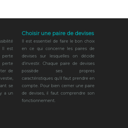
Choisir une paire de devises
ibilité
Il est essentiel de faire le bon choix
 Il est
en ce qui concerne les paires de
e perte
devises sur lesquelles on décide
 perte
d’investir. Chaque paire de devises
ter de
possède ses propres
vestie,
caractéristiques qu’il faut prendre en
vant se
compte. Pour bien cerner une paire
 y a un
de devises, il faut comprendre son
fonctionnement.