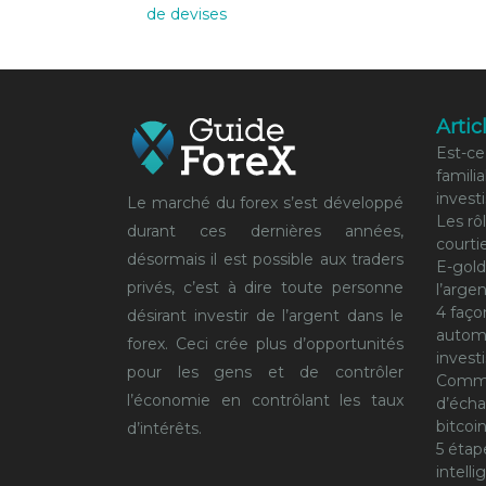
de devises
Artic
Est-ce
famili
invest
Le marché du forex s’est développé
Les rô
durant ces dernières années,
courti
désormais il est possible aux traders
E-gold
privés, c’est à dire toute personne
l’arge
4 faço
désirant investir de l’argent dans le
autom
forex. Ceci crée plus d’opportunités
invest
pour les gens et de contrôler
Comme
l’économie en contrôlant les taux
d’écha
bitcoi
d’intérêts.
5 étap
intelli