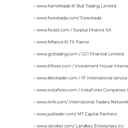
– www.flameltrade.fr/ Bull Trading Limited
– www.forextrada.com/ Forextrada
– www.fxcast.com / Surplus Finance SA
– www.fxfrance.fr/ FX France
– www.gcitrading.com / GCI Financial Limited
– www.ihforex.com / Investment House Interna
– www.ikkotrader.com / IP International service
– www.instaforex.com / InstaForex Companies
– www.itnfx.com/ International Traders Networ
– www.justrader.com/ MT Capital Partners
– www.obroker.com/ Landkey Enterprises Inc