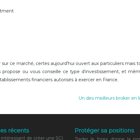
stment
 sur ce marché, certes aujourd’hui ouvert aux particuliers mais t
 vous propose ou vous conseille ce type d’investissement, et mê
 établissements financiers autorisés à exercer en France.
Un des meilleurs broker en l
les récents
Protéger sa positions
 intéressant de créer une SCI
Trader le forex donne la poss