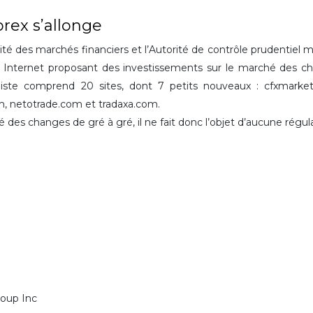
orex s’allonge
rité des marchés financiers et l’Autorité de contrôle prudentiel 
tes Internet proposant des investissements sur le marché des c
 liste comprend 20 sites, dont 7 petits nouveaux : cfxmarke
com, netotrade.com et tradaxa.com.
des changes de gré à gré, il ne fait donc l’objet d’aucune régula
roup Inc