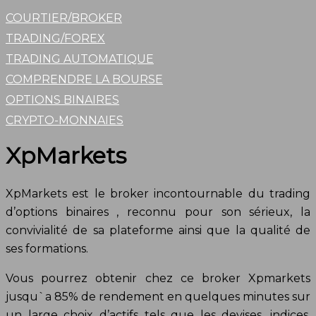
COURTIER/BROKER
TRADING/FOREX
TRADING AUTOMATIQUE
COMPRENDRE LA BOURSE
OPTIONS BINAIRES
CRYPTO-MONNAIES
XpMarkets
XpMarkets est le broker incontournable du trading
d’options binaires , reconnu pour son sérieux, la
convivialité de sa plateforme ainsi que la qualité de
ses formations.
Vous pourrez obtenir chez ce broker Xpmarkets
jusqu`a 85% de rendement en quelques minutes sur
un large choix d’actifs tels que les devises, indices,